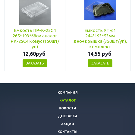
Емкость ПР-К-25С4
Емкость УТ-61
265*193*68см аналог
244*193*53мм
РК-25С4 Комус (150шт/
дно+крышка (350шт/уп),
уп)
комплект
12,60руб
14,55 руб
ЗАКАЗАТЬ
ЗАКАЗАТЬ
КОМПАНИЯ
КАТАЛОГ
НОВОСТИ
ДОСТАВКА
АКЦИИ
КОНТАКТЫ