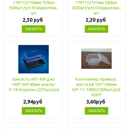
179*132*50мм 750мл
179*132*37мм 500мл
(500шт/уп) Южуралпак,
(500шт/уп) Южуралпак,
шт
шт
2,50 руб
2,20 руб
ЗАКАЗАТЬ
ЗАКАЗАТЬ
Емкость ИП-409 дно
Контейнер прямоуг.
190*160*40мм аналог
жесткий 192*166мм
Л-18 Коррекс (225шт/уп)
КР-11-1000 (1000шт/уп)
ЮУП
2,94руб
3,60руб
ЗАКАЗАТЬ
ЗАКАЗАТЬ