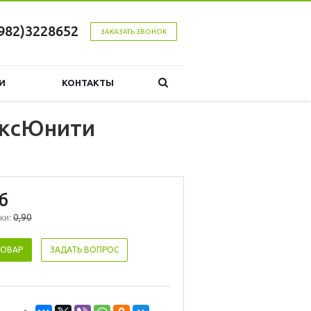
982)3228652
ЗАКАЗАТЬ ЗВОНОК
И
КОНТАКТЫ
паксЮнити
б
0,90
ки:
ТОВАР
ЗАДАТЬ ВОПРОС